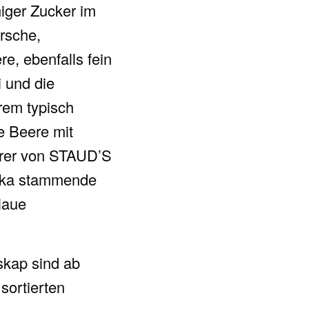
niger Zucker im
irsche,
e, ebenfalls fein
i und die
rem typisch
e Beere mit
ührer von STAUD’S
atka stammende
laue
skap sind ab
sortierten