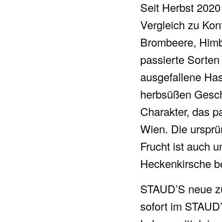
Seit Herbst 2020 
Vergleich zu Konf
Brombeere, Himbe
passierte Sorten 
ausgefallene Has
herbsüßen Geschm
Charakter, das p
Wien. Die ursprü
Frucht ist auch
Heckenkirsche b
STAUD’S neue zu
sofort im STAUD’S