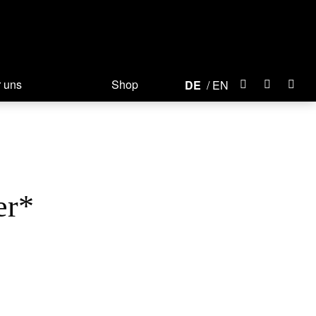
 uns
Shop
DE
EN
er*