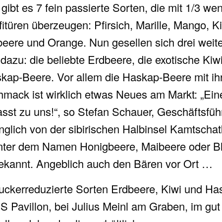
gibt es 7 fein passierte Sorten, die mit 1/3 we
itüren überzeugen: Pfirsich, Marille, Mango, K
ere und Orange. Nun gesellen sich drei weiter
dazu: die beliebte Erdbeere, die exotische Kiw
kap-Beere. Vor allem die Haskap-Beere mit ih
ack ist wirklich etwas Neues am Markt: „Ein
asst zu uns!“, so Stefan Schauer, Geschäftsf
nglich von der sibirischen Halbinsel Kamtsch
 unter dem Namen Honigbeere, Maibeere oder B
ekannt. Angeblich auch den Bären vor Ort …
ckerreduzierte Sorten Erdbeere, Kiwi und Ha
 Pavillon, bei Julius Meinl am Graben, im gut 