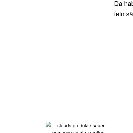
Da hab
fein s