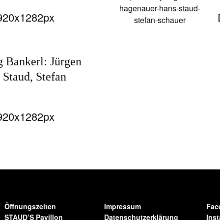
1920x1282px
g Bankerl: Jürgen
 Staud, Stefan
1920x1282px
Öffnungszeiten
Impressum
Fac
STAUD’S Pavillon
Datenschutzerklärung
Ins