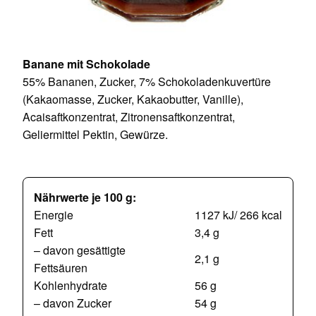
Banane mit Schokolade
55% Bananen, Zucker, 7% Schokoladenkuvertüre
(Kakaomasse, Zucker, Kakaobutter, Vanille),
Acaisaftkonzentrat, Zitronensaftkonzentrat,
Geliermittel Pektin, Gewürze.
Nährwerte je 100 g:
Energie
1127 kJ/ 266 kcal
Fett
3,4 g
– davon gesättigte
2,1 g
Fettsäuren
Kohlenhydrate
56 g
– davon Zucker
54 g