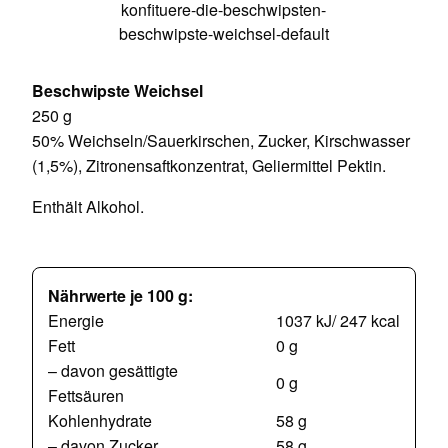
Beschwipste Weichsel
250 g
50% Weichseln/Sauerkirschen, Zucker, Kirschwasser
(1,5%), Zitronensaftkonzentrat, Geliermittel Pektin.
Enthält Alkohol.
Nährwerte je 100 g:
Energie
1037 kJ/ 247 kcal
Fett
0 g
– davon gesättigte
0 g
Fettsäuren
Kohlenhydrate
58 g
– davon Zucker
58 g