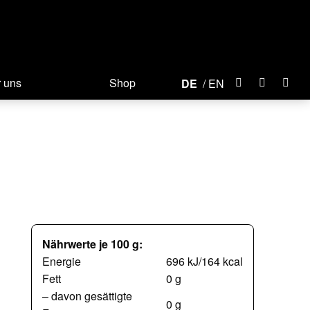
 uns
Shop
DE
EN
Nährwerte je 100 g:
Energie
696 kJ/164 kcal
Fett
0 g
– davon gesättigte
0 g