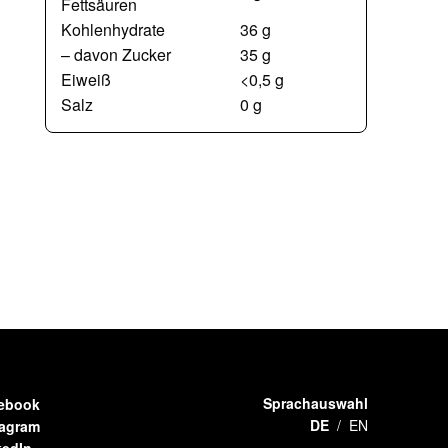
Fettsäuren
Kohlenhydrate
36 g
– davon Zucker
35 g
Eiweiß
<0,5 g
Salz
0 g
Sprachauswahl
ebook
DE
EN
tagram
kedIn