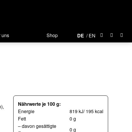
 uns
Shop
DE
EN
Nährwerte je 100 g:
),
Energie
819 kJ/ 195 kcal
Fett
0 g
– davon gesättigte
0 g