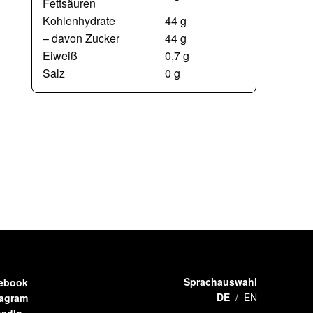
Fettsäuren
Kohlenhydrate
44 g
– davon Zucker
44 g
Eiweiß
0,7 g
Salz
0 g
Sprachauswahl
ebook
DE
EN
tagram
kedIn