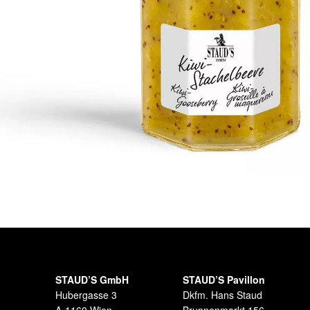
STAUD’S GmbH
STAUD’S Pavillon
Hubergasse 3
Dkfm. Hans Staud
A-1160 Wien
Brunnenmarkt 156