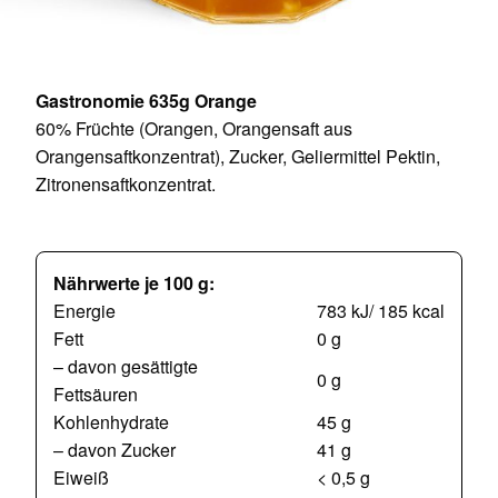
Gastronomie 635g Orange
60% Früchte (Orangen, Orangensaft aus
Orangensaftkonzentrat), Zucker, Geliermittel Pektin,
Zitronensaftkonzentrat.
Nährwerte je 100 g:
Energie
783 kJ/ 185 kcal
Fett
0 g
– davon gesättigte
0 g
Fettsäuren
Kohlenhydrate
45 g
– davon Zucker
41 g
Eiweiß
< 0,5 g