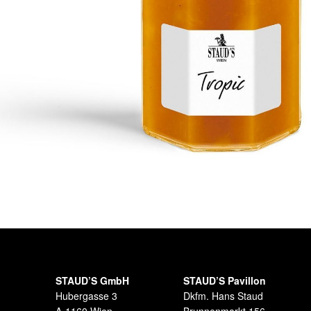
STAUD’S GmbH
STAUD’S Pavillon
Hubergasse 3
Dkfm. Hans Staud
A-1160 Wien
Brunnenmarkt 156