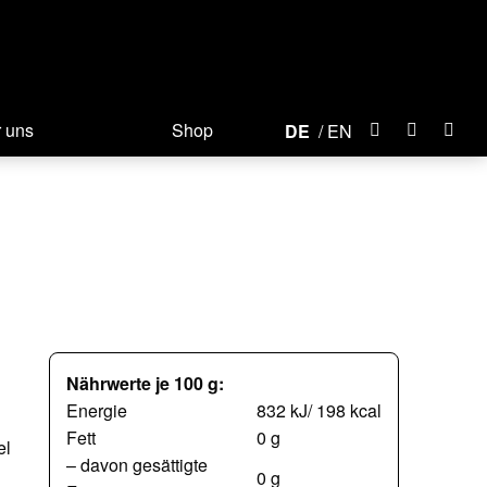
 uns
Shop
DE
EN
Nährwerte je 100 g:
Energie
832 kJ/ 198 kcal
Fett
0 g
el
– davon gesättigte
0 g