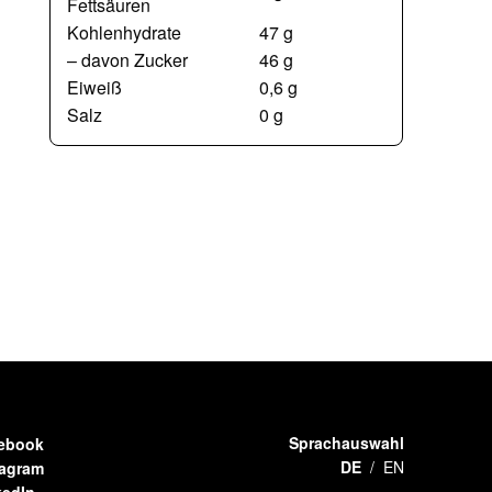
Fettsäuren
Kohlenhydrate
47 g
– davon Zucker
46 g
Eiweiß
0,6 g
Salz
0 g
Sprachauswahl
ebook
DE
EN
tagram
kedIn