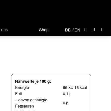
 uns
Shop
DE
EN
Nährwerte je 100 g:
Energie
65 kJ/ 16 kcal
Fett
0,1 g
– davon gesättigte
0 g
Fettsäuren