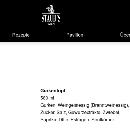
Rezepte
Pavillon
Über
Gurkentopf
580 ml
Gurken, Weingeistessig (Branntweinessig),
Zucker, Salz, Gewürzextrakte, Zwiebel,
Paprika, Dille, Estragon, Senfkörner.