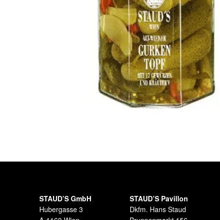
STAUD’S GmbH
STAUD’S Pavillon
Hubergasse 3
Dkfm. Hans Staud
A-1160 Wien
Brunnenmarkt 156