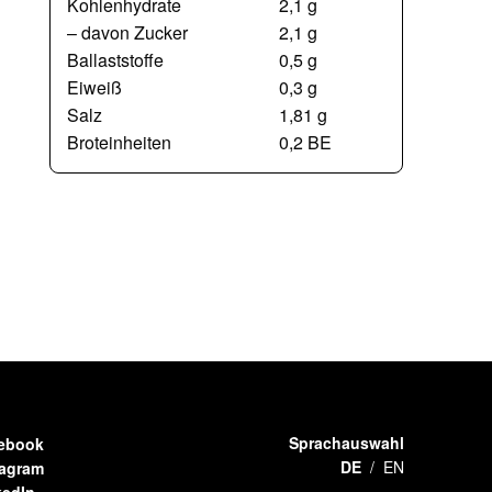
Kohlenhydrate
2,1 g
– davon Zucker
2,1 g
Ballaststoffe
0,5 g
Eiweiß
0,3 g
Salz
1,81 g
Broteinheiten
0,2 BE
Sprachauswahl
ebook
DE
EN
tagram
kedIn