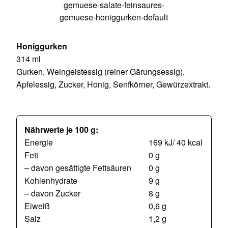
Honiggurken
314 ml
Gurken, Weingeistessig (reiner Gärungsessig),
Apfelessig, Zucker, Honig, Senfkörner, Gewürzextrakt.
Nährwerte je 100 g:
Energie
169 kJ/ 40 kcal
Fett
0 g
– davon gesättigte Fettsäuren
0 g
Kohlenhydrate
9 g
– davon Zucker
8 g
Eiweiß
0,6 g
Salz
1,2 g