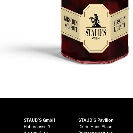
STAUD’S GmbH
STAUD’S Pavillon
Hubergasse 3
Dkfm. Hans Staud
A-1160 Wien
Brunnenmarkt 156