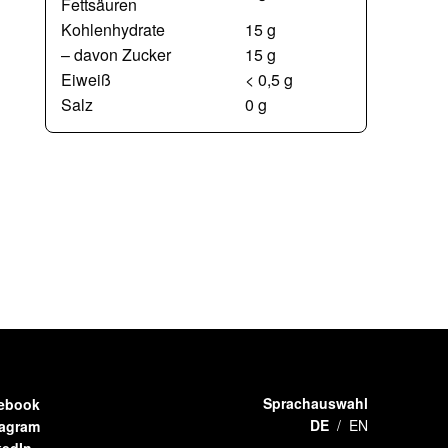
Fettsäuren
Kohlenhydrate
15 g
– davon Zucker
15 g
Eiweiß
< 0,5 g
Salz
0 g
Sprachauswahl
ebook
DE
EN
tagram
kedIn