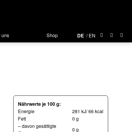
 uns
Shop
DE
EN
Nährwerte je 100 g:
Energie
281 kJ/ 66 kcal
Fett
0 g
– davon gesättigte
0 g