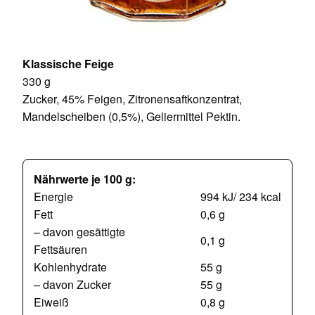
Klassische Feige
330 g
Zucker, 45% Feigen, Zitronensaftkonzentrat,
Mandelscheiben (0,5%), Geliermittel Pektin.
Nährwerte je 100 g:
Energie
994 kJ/ 234 kcal
Fett
0,6 g
– davon gesättigte
0,1 g
Fettsäuren
Kohlenhydrate
55 g
– davon Zucker
55 g
Eiweiß
0,8 g