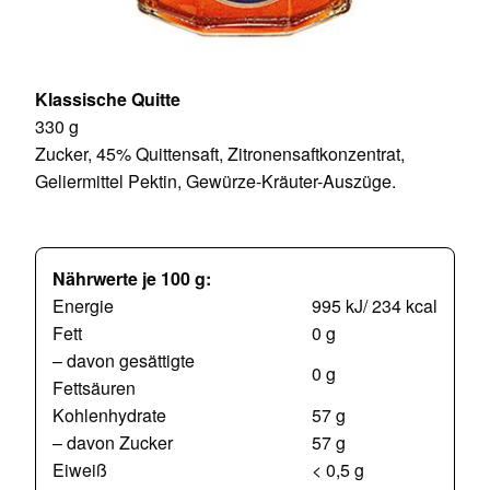
Klassische Quitte
330 g
Zucker, 45% Quittensaft, Zitronensaftkonzentrat,
Geliermittel Pektin, Gewürze-Kräuter-Auszüge.
Nährwerte je 100 g:
Energie
995 kJ/ 234 kcal
Fett
0 g
– davon gesättigte
0 g
Fettsäuren
Kohlenhydrate
57 g
– davon Zucker
57 g
Eiweiß
< 0,5 g