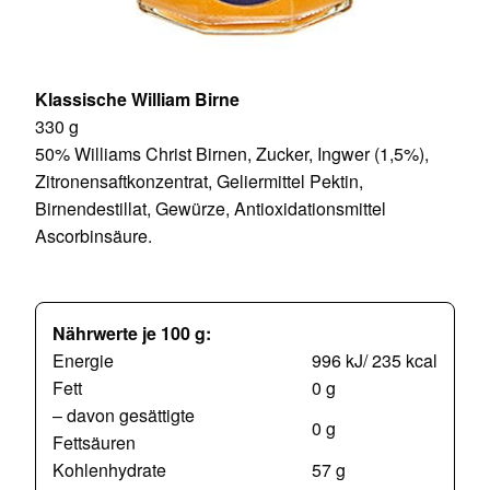
Klassische William Birne
330 g
50% Williams Christ Birnen, Zucker, Ingwer (1,5%),
Zitronensaftkonzentrat, Geliermittel Pektin,
Birnendestillat, Gewürze, Antioxidationsmittel
Ascorbinsäure.
Nährwerte je 100 g:
Energie
996 kJ/ 235 kcal
Fett
0 g
– davon gesättigte
0 g
Fettsäuren
Kohlenhydrate
57 g