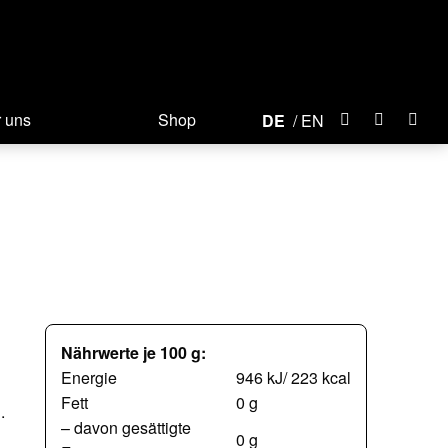
 uns
Shop
DE
EN
Nährwerte je 100 g:
Energie
946 kJ/ 223 kcal
Fett
0 g
.
– davon gesättigte
0 g