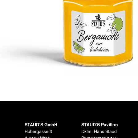
STAUD’S GmbH
STAUD’S Pavillon
Hubergasse 3
Dkfm. Hans Staud
A-1160 Wien
Brunnenmarkt 156