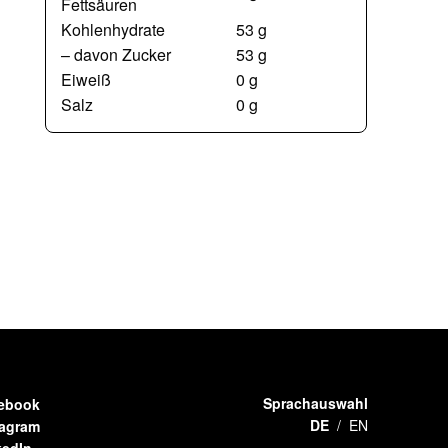
Fettsäuren
Kohlenhydrate
53 g
– davon Zucker
53 g
Eiweiß
0 g
Salz
0 g
Sprachauswahl
ebook
DE
EN
tagram
kedIn