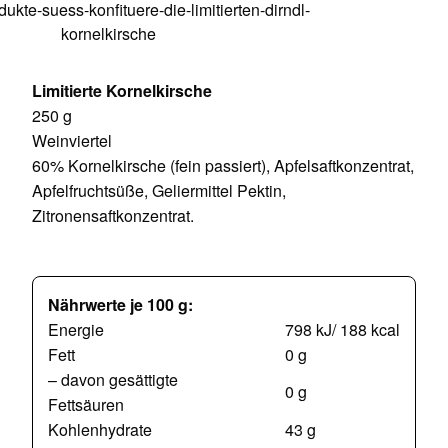
Limitierte Kornelkirsche
250 g
Weinviertel
60% Kornelkirsche (fein passiert), Apfelsaftkonzentrat,
Apfelfruchtsüße, Geliermittel Pektin,
Zitronensaftkonzentrat.
Nährwerte je 100 g:
Energie
798 kJ/ 188 kcal
Fett
0 g
– davon gesättigte
0 g
Fettsäuren
Kohlenhydrate
43 g