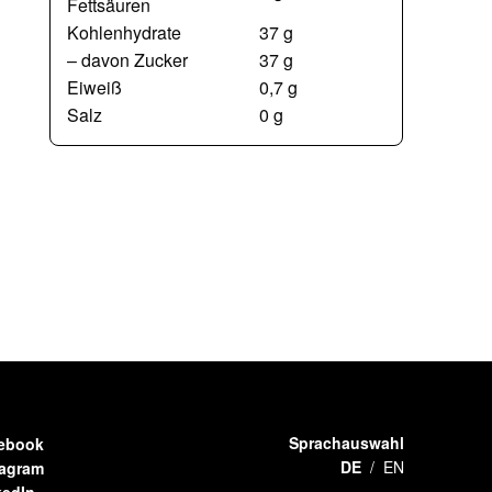
Fettsäuren
Kohlenhydrate
37 g
– davon Zucker
37 g
Eiweiß
0,7 g
Salz
0 g
Sprachauswahl
ebook
DE
EN
tagram
kedIn