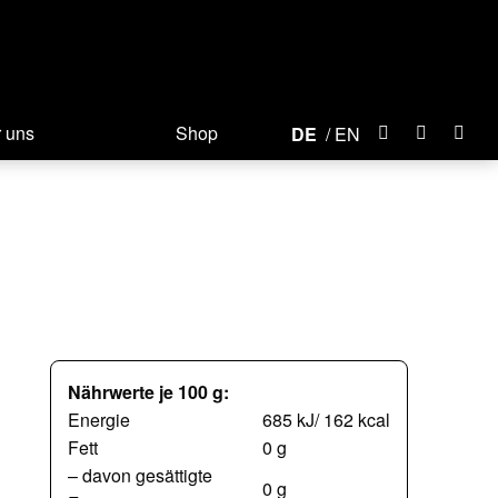
 uns
Shop
DE
EN
Nährwerte je 100 g:
Energie
685 kJ/ 162 kcal
Fett
0 g
– davon gesättigte
0 g