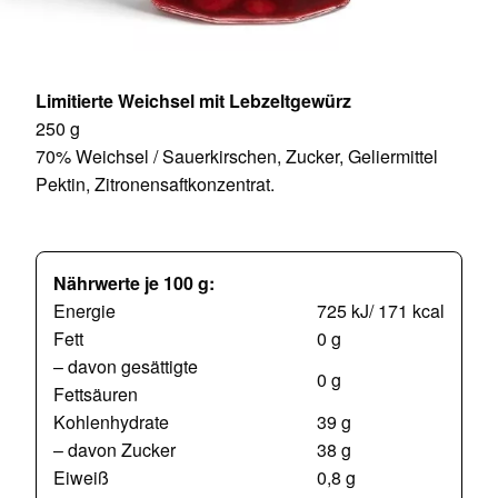
Limitierte Weichsel mit Lebzeltgewürz
250 g
70% Weichsel / Sauerkirschen, Zucker, Geliermittel
Pektin, Zitronensaftkonzentrat.
Nährwerte je 100 g:
Energie
725 kJ/ 171 kcal
Fett
0 g
– davon gesättigte
0 g
Fettsäuren
Kohlenhydrate
39 g
– davon Zucker
38 g
Eiweiß
0,8 g