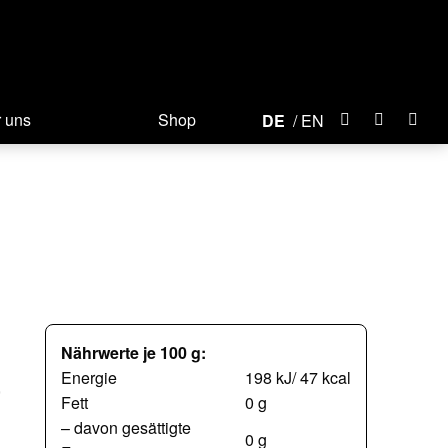
 uns
Shop
DE
EN
Nährwerte je 100 g:
Energie
198 kJ/ 47 kcal
,
Fett
0 g
– davon gesättigte
0 g