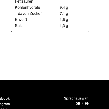
Fettsäuren
Kohlenhydrate
9,4 g
– davon Zucker
7,1 g
Eiweiß
1,6 g
Salz
1,3 g
Sprachauswahl
ebook
DE
EN
tagram
kedIn