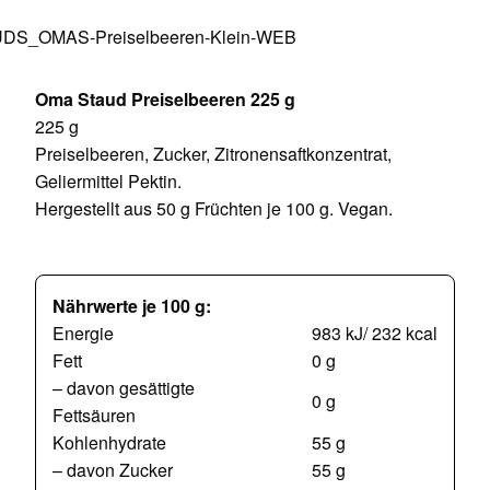
Oma Staud Preiselbeeren 225 g
225 g
Preiselbeeren, Zucker, Zitronensaftkonzentrat,
Geliermittel Pektin.
Hergestellt aus 50 g Früchten je 100 g. Vegan.
Nährwerte je 100 g:
Energie
983 kJ/ 232 kcal
Fett
0 g
– davon gesättigte
0 g
Fettsäuren
Kohlenhydrate
55 g
– davon Zucker
55 g