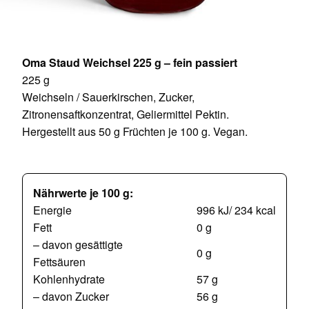
Oma Staud Weichsel 225 g – fein passiert
225 g
Weichseln / Sauerkirschen, Zucker,
Zitronensaftkonzentrat, Geliermittel Pektin.
Hergestellt aus 50 g Früchten je 100 g. Vegan.
Nährwerte je 100 g:
Energie
996 kJ/ 234 kcal
Fett
0 g
– davon gesättigte
0 g
Fettsäuren
Kohlenhydrate
57 g
– davon Zucker
56 g