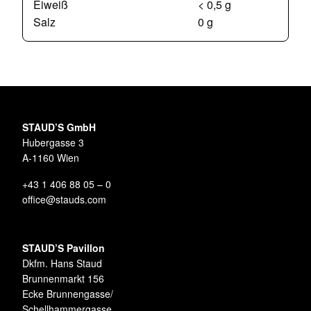
Eiweiß
< 0,5 g
Salz
0 g
STAUD’S GmbH
Hubergasse 3
A-1160 Wien
+43 1 406 88 05 – 0
office@stauds.com
STAUD’S Pavillon
Dkfm. Hans Staud
Brunnenmarkt 156
Ecke Brunnengasse/
Schellhammergasse