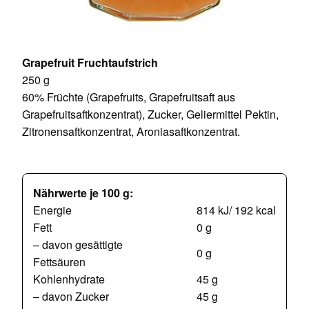
Grapefruit Fruchtaufstrich
250 g
60% Früchte (Grapefruits, Grapefruitsaft aus
Grapefruitsaftkonzentrat), Zucker, Geliermittel Pektin,
Zitronensaftkonzentrat, Aroniasaftkonzentrat.
Nährwerte je 100 g:
Energie
814 kJ/ 192 kcal
Fett
0 g
– davon gesättigte
0 g
Fettsäuren
Kohlenhydrate
45 g
– davon Zucker
45 g