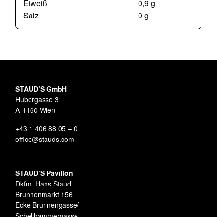
Eiweiß
0,9 g
Salz
0 g
STAUD’S GmbH
Hubergasse 3
A-1160 Wien
+43 1 406 88 05 – 0
office@stauds.com
STAUD’S Pavillon
Dkfm. Hans Staud
Brunnenmarkt 156
Ecke Brunnengasse/
Schellhammergasse