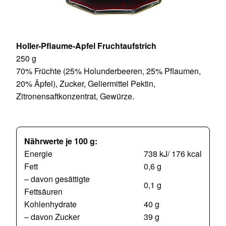
Holler-Pflaume-Apfel Fruchtaufstrich
250 g
70% Früchte (25% Holunderbeeren, 25% Pflaumen,
20% Äpfel), Zucker, Geliermittel Pektin,
Zitronensaftkonzentrat, Gewürze.
Nährwerte je 100 g:
Energie
738 kJ/ 176 kcal
Fett
0,6 g
– davon gesättigte
0,1 g
Fettsäuren
Kohlenhydrate
40 g
– davon Zucker
39 g