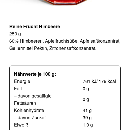
Reine Frucht Himbeere
250 g
60% Himbeeren, Apfelfruchtsüße, Apfelsaftkonzentrat,
Geliermittel Pektin, Zitronensaftkonzentrat.
Nährwerte je 100 g:
Energie
761 kJ/ 179 kcal
Fett
0 g
– davon gesättigte
0 g
Fettsäuren
Kohlenhydrate
41 g
– davon Zucker
39 g
Eiweiß
1,0 g