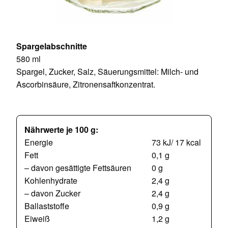
Spargelabschnitte
580 ml
Spargel, Zucker, Salz, Säuerungsmittel: Milch- und
Ascorbinsäure, Zitronensaftkonzentrat.
Nährwerte je 100 g:
Energie
73 kJ/ 17 kcal
Fett
0,1 g
– davon gesättigte Fettsäuren
0 g
Kohlenhydrate
2,4 g
– davon Zucker
2,4 g
Ballaststoffe
0,9 g
Eiweiß
1,2 g