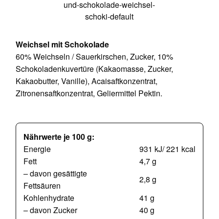
Weichsel mit Schokolade
60% Weichseln / Sauerkirschen, Zucker, 10%
Schokoladenkuvertüre (Kakaomasse, Zucker,
Kakaobutter, Vanille), Acaisaftkonzentrat,
Zitronensaftkonzentrat, Geliermittel Pektin.
Nährwerte je 100 g:
Energie
931 kJ/ 221 kcal
Fett
4,7 g
– davon gesättigte
2,8 g
Fettsäuren
Kohlenhydrate
41 g
– davon Zucker
40 g