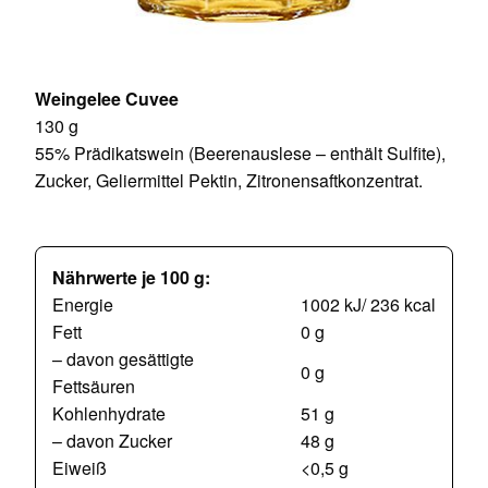
Weingelee Cuvee
130 g
55% Prädikatswein (Beerenauslese – enthält Sulfite),
Zucker, Geliermittel Pektin, Zitronensaftkonzentrat.
Nährwerte je 100 g:
Energie
1002 kJ/ 236 kcal
Fett
0 g
– davon gesättigte
0 g
Fettsäuren
Kohlenhydrate
51 g
– davon Zucker
48 g
Eiweiß
<0,5 g