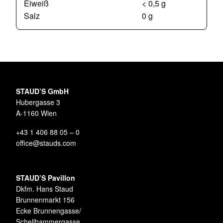
Eiweiß
< 0,5 g
Salz
0 g
STAUD’S GmbH
Hubergasse 3
A-1160 Wien
+43 1 406 88 05 – 0
office@stauds.com
STAUD’S Pavillon
Dkfm. Hans Staud
Brunnenmarkt 156
Ecke Brunnengasse/
Schellhammergasse