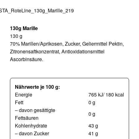
130g Marille
130 g
70% Marillen/Aprikosen, Zucker, Geliermittel Pektin,
Zitronensaftkonzentrat, Antioxidationsmittel
Ascorbinsäure.
Nährwerte je 100 g:
Energie
765 kJ/ 180 kcal
Fett
0 g
– davon gesättigte
0 g
Fettsäuren
Kohlenhydrate
43 g
– davon Zucker
41 g