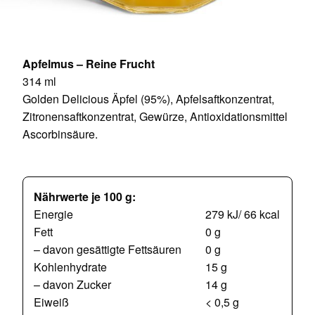
Apfelmus – Reine Frucht
314 ml
Golden Delicious Äpfel (95%), Apfelsaftkonzentrat,
Zitronensaftkonzentrat, Gewürze, Antioxidationsmittel
Ascorbinsäure.
Nährwerte je 100 g:
Energie
279 kJ/ 66 kcal
Fett
0 g
– davon gesättigte Fettsäuren
0 g
Kohlenhydrate
15 g
– davon Zucker
14 g
Eiweiß
< 0,5 g