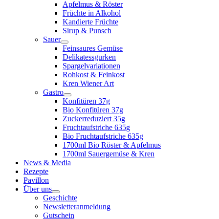
Apfelmus & Röster
Früchte in Alkohol
Kandierte Früchte
Sirup & Punsch
Sauer
Feinsaures Gemüse
Delikatessgurken
Spargelvariationen
Rohkost & Feinkost
Kren Wiener Art
Gastro
Konfitüren 37g
Bio Konfitüren 37g
Zuckerreduziert 35g
Fruchtaufstriche 635g
Bio Fruchtaufstriche 635g
1700ml Bio Röster & Apfelmus
1700ml Sauergemüse & Kren
News & Media
Rezepte
Pavillon
Über uns
Geschichte
Newsletteranmeldung
Gutschein