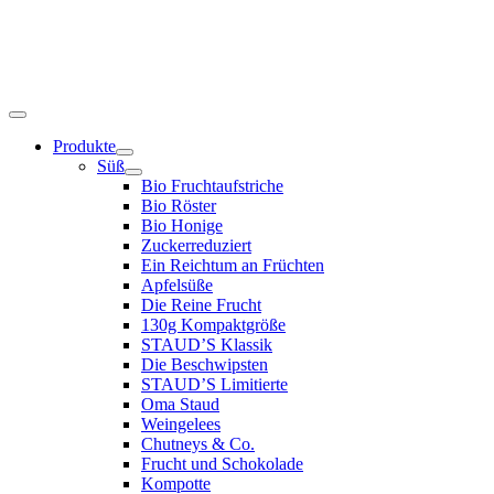
Produkte
Süß
Bio Fruchtaufstriche
Bio Röster
Bio Honige
Zuckerreduziert
Ein Reichtum an Früchten
Apfelsüße
Die Reine Frucht
130g Kompaktgröße
STAUD’S Klassik
Die Beschwipsten
STAUD’S Limitierte
Oma Staud
Weingelees
Chutneys & Co.
Frucht und Schokolade
Kompotte