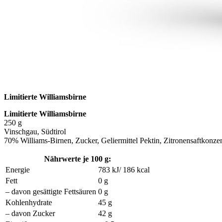
Limitierte Williamsbirne
Limitierte Williamsbirne
250 g
Vinschgau, Südtirol
70% Williams-Birnen, Zucker, Geliermittel Pektin, Zitronensaftkonzent
Nährwerte je 100 g:
Energie
783 kJ/ 186 kcal
Fett
0 g
– davon gesättigte Fettsäuren
0 g
Kohlenhydrate
45 g
– davon Zucker
42 g