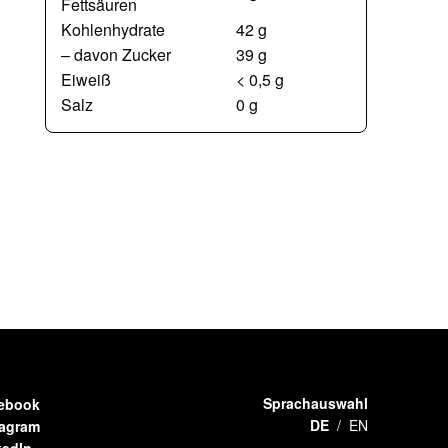
Fettsäuren
Kohlenhydrate
42 g
– davon Zucker
39 g
Eiweiß
< 0,5 g
Salz
0 g
Sprachauswahl
ebook
DE
EN
tagram
kedIn