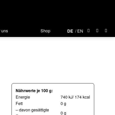
 uns
Shop
DE
EN
Nährwerte je 100 g:
Energie
740 kJ/ 174 kcal
Fett
0 g
– davon gesättigte
0 g