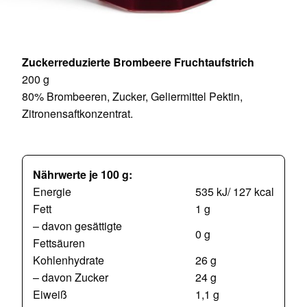
Zuckerreduzierte Brombeere Fruchtaufstrich
200 g
80% Brombeeren, Zucker, Geliermittel Pektin,
Zitronensaftkonzentrat.
Nährwerte je 100 g:
Energie
535 kJ/ 127 kcal
Fett
1 g
– davon gesättigte
0 g
Fettsäuren
Kohlenhydrate
26 g
– davon Zucker
24 g
Eiweiß
1,1 g