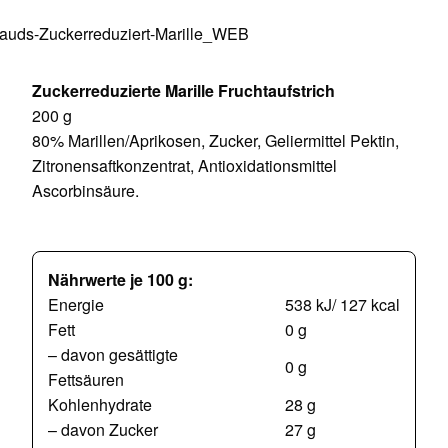
Zuckerreduzierte Marille Fruchtaufstrich
200 g
80% Marillen/Aprikosen, Zucker, Geliermittel Pektin,
Zitronensaftkonzentrat, Antioxidationsmittel
Ascorbinsäure.
Nährwerte je 100 g:
Energie
538 kJ/ 127 kcal
Fett
0 g
– davon gesättigte
0 g
Fettsäuren
Kohlenhydrate
28 g
– davon Zucker
27 g