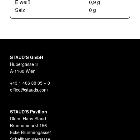
Eiweiß
0,9 g
Salz
0 g
STAUD’S GmbH
Hubergasse 3
A-1160 Wien
+43 1 406 88 05 – 0
office@stauds.com
STAUD’S Pavillon
Dkfm. Hans Staud
Brunnenmarkt 156
Ecke Brunnengasse/
Schellhammergasse