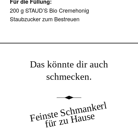
Für die Füllung:
200 g STAUD’S Bio Cremehonig
Staubzucker zum Bestreuen
Das könnte dir auch
schmecken.
Feinste Schmankerl
für zu Hause