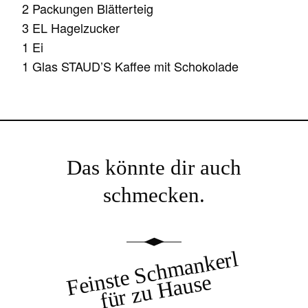
2 Packungen Blätterteig
3 EL Hagelzucker
1 Ei
1 Glas STAUD’S Kaffee mit Schokolade
Das könnte dir auch
schmecken.
Feinste Schmankerl
für zu Hause