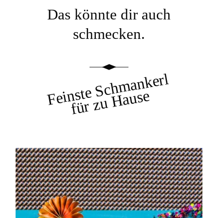
Das könnte dir auch
schmecken.
Feinste Schmankerl
für zu Hause