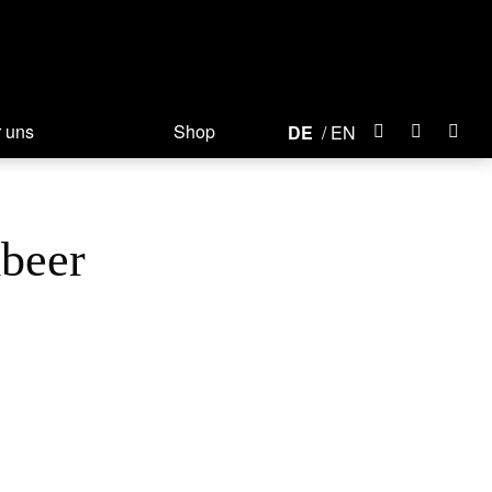
 uns
Shop
DE
EN
beer