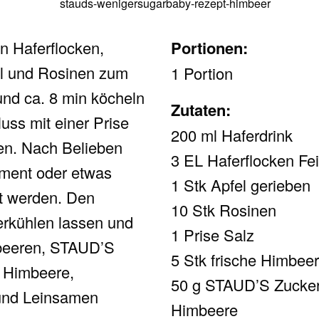
n Haferflocken,
Portionen:
l und Rosinen zum
1 Portion
nd ca. 8 min köcheln
Zutaten:
uss mit einer Prise
200 ml Haferdrink
n. Nach Belieben
3 EL Haferflocken Fei
iment oder etwas
1 Stk Apfel gerieben
t werden. Den
10 Stk Rosinen
erkühlen lassen und
1 Prise Salz
mbeeren, STAUD’S
5 Stk frische Himbee
e Himbeere,
50 g STAUD’S Zucker
und Leinsamen
Himbeere