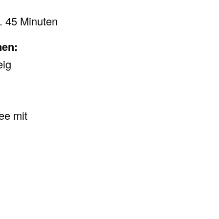
a. 45 Minuten
nen:
eig
ee mit