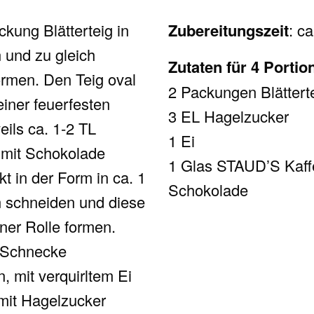
ckung Blätterteig in
Zubereitungszeit
: c
n und zu gleich
Zutaten für 4 Portio
rmen. Den Teig oval
2 Packungen Blättert
einer feuerfesten
3 EL Hagelzucker
eils ca. 1-2 TL
1 Ei
mit Schokolade
1 Glas STAUD’S Kaff
kt in der Form in ca. 1
Schokolade
n schneiden und diese
er Rolle formen.
 Schnecke
 mit verquirltem Ei
mit Hagelzucker