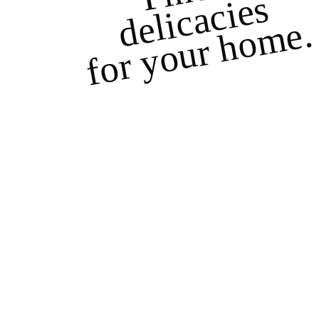
s
for your home.