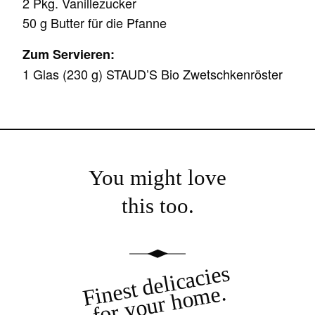
2 Pkg. Vanillezucker
50 g Butter für die Pfanne
Zum Servieren:
1 Glas (230 g) STAUD’S Bio Zwetschkenröster
You might love
this too.
Finest delicacies
for your home.