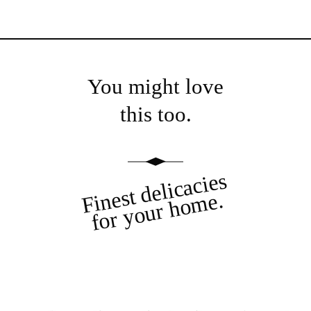
You might love
this too.
Finest delicacies
for your home.