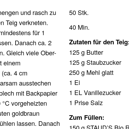
mengen und rasch zu
50 Stk.
 Teig verkneten.
40 Min.
 mindestens für 1
Zutaten für den Teig
ssen. Danach ca. 2
125 g Butter
n. Gleich viele Ober-
125 g Staubzucker
it einem
250 g Mehl glatt
 (ca. 4 cm
1 Ei
parsam ausstechen
1 EL Vanillezucker
blech mit Backpapier
1 Prise Salz
0 °C vorgeheizten
uten goldbraun
Zum Füllen:
ühlen lassen. Danach
150 g STAUD’S Bio Ro