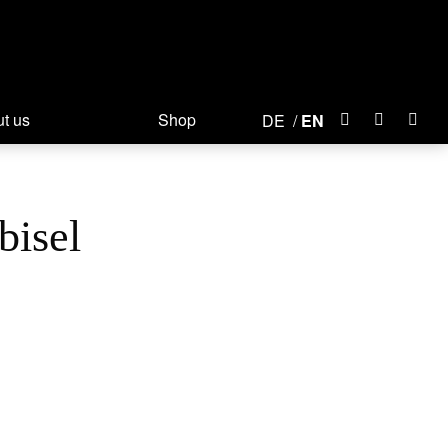
t us
Shop
DE
EN
bisel