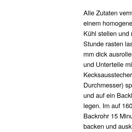
Alle Zutaten ver
einem homogenen
Kühl stellen und
Stunde rasten la
mm dick ausrolle
und Unterteile m
Kecksausstecher
Durchmesser) s
und auf ein Back
legen. Im auf 16
Backrohr 15 Min
backen und ausk