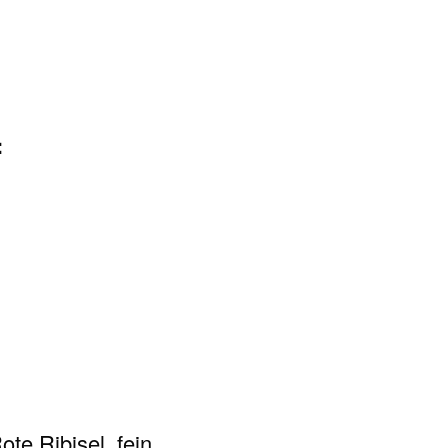
:
te Ribisel, fein