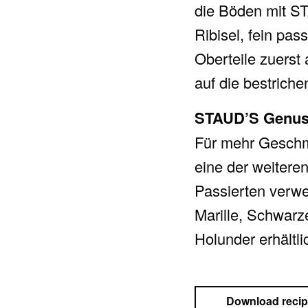
die Böden mit S
Ribisel, fein pas
Oberteile zuerst
auf die bestriche
STAUD’S Genus
Für mehr Geschma
eine der weitere
Passierten verwe
Marille, Schwar
Holunder erhältli
Download reci