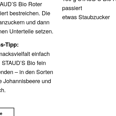
TAUD’S Bio Roter
passiert
siert bestreichen. Die
etwas Staubzucker
 anzuckern und dann
nen Unterteile setzen.
s-Tipp:
cksvielfalt einfach
n STAUD’S Bio fein
nden – in den Sorten
ze Johannisbeere und
ch.
pe